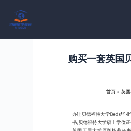
跳
至
内
容
购买一套英国贝
首页
英国
办理贝德福特大学Beds毕
书,贝德福特大学硕士学位
英国历届大学原版毕业证书成绩