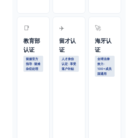
📑
✈️
🚀
教育部
留才认
海牙认
认证
证
证
留服官方
人才身份
全球法律
指导 · 疑难
认定 · 享受
效力 ·
杂症处理
落户补贴
100+成员
国通用
专注解决
对接北
打通跨国
复杂背景
京、上海
法律壁
认证难
等地特殊
垒，确保
题，协助
引进政
文凭在海
您顺利拿
策，帮您
外升学或
到认证书
在职场晋
注册中具