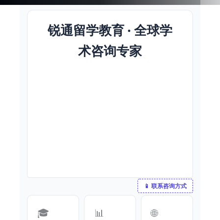
锐通留学教育 · 全球学
术咨询专家
锐通教育深耕全球留学后服务市场十余
年，专注为海外学子提供全方位的学术
合规、学历认证及职业发展咨询。我们
通过严谨的材料预审体系，助力每一位
归国人才价值的精准对接。
📱 联系咨询方式
🎓
📊
🌐