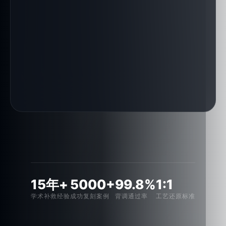
15年+
5000+
99.8%
1:1
学术补救经验
成功复刻案例
背调通过率
工艺还原标准