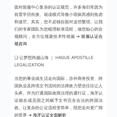
面对留服中心复杂的认证规范，许多海归常因为
前置学历衔接、就读模式等微小瑕疵而感到焦虑
和迷茫。其实，您不必独自面对这些繁琐。让我
们的专家团队为您梳理标准流程，做您贴心的合
规顾问，全方位规避技术性错漏 ➔
留服认证合
规咨询
❑ 让梦想跨越山海 ｜ HAGUE APOSTILLE
LEGALIZATION
当您的事业或生活走向国际，涉外商务投资、跨
国执业及跨境文书流转的法律效力壁垒往往让人
头疼。作为打通国际政商法理的通行证，海牙认
证能在成员国之间赋予文书完全合法的跨国法
效。让复杂的公证流程变简单，陪您走向更广阔
的世界 ➔
海牙认证全面解析