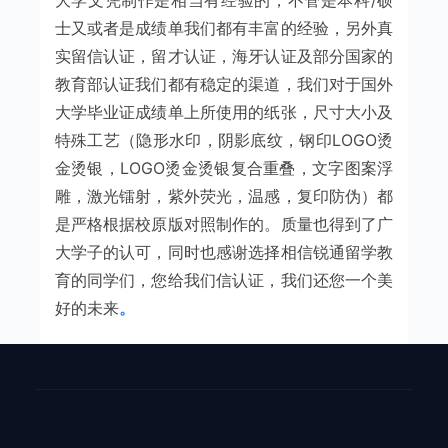
大学文凭制作是相当有经验的，不管是本科/硕
士又或者是成绩单我们都有丰富的经验，另外真
实留信认证，留才认证，海牙认证及部分国家的
教育部认证我们都有稳定的渠道，我们对于国外
大学毕业证成绩单上所使用的纸张，尺寸大小及
特殊工艺（隐形水印，阴影底纹，钢印LOGO烫
金烫银，LOGO烫金烫银复合重叠，文字图案浮
雕，激光镭射，紫外荧光，温感，复印防伪）都
是严格根据校原版对照制作的。质量也得到了广
大学子的认可，同时也感谢选择相信锐通留学教
育的同学们，您给我们信认证，我们还您一个美
好的未来
。