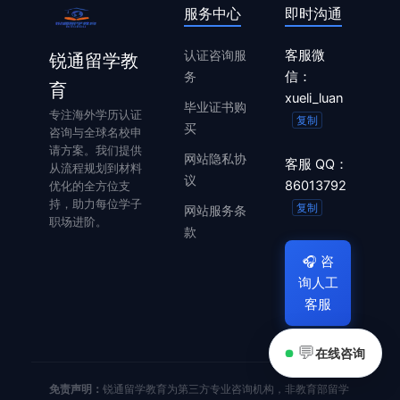
服务中心
即时沟通
认证咨询服
客服微
锐通留学教
务
信：
育
xueli_luan
毕业证书购
专注海外学历认证
复制
买
咨询与全球名校申
请方案。我们提供
网站隐私协
客服 QQ：
从流程规划到材料
议
86013792
优化的全方位支
持，助力每位学子
复制
网站服务条
职场进阶。
款
🎧
咨
询人工
客服
💬
在线咨询
免责声明：
锐通留学教育为第三方专业咨询机构，非教育部留学