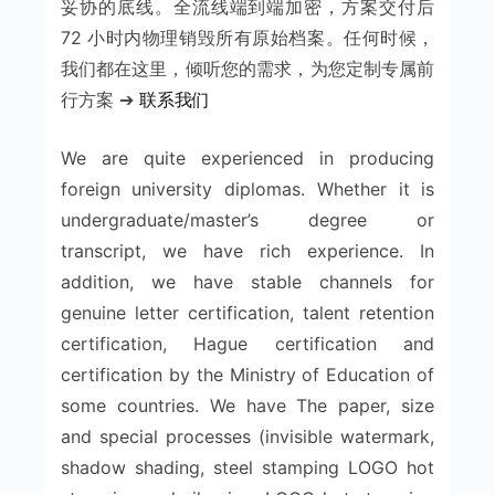
妥协的底线。全流线端到端加密，方案交付后
72 小时内物理销毁所有原始档案。任何时候，
我们都在这里，倾听您的需求，为您定制专属前
行方案 ➔
联系我们
We are quite experienced in producing
foreign university diplomas. Whether it is
undergraduate/master’s degree or
transcript, we have rich experience. In
addition, we have stable channels for
genuine letter certification, talent retention
certification, Hague certification and
certification by the Ministry of Education of
some countries. We have The paper, size
and special processes (invisible watermark,
shadow shading, steel stamping LOGO hot