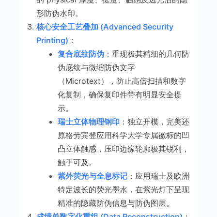
形防伪水印。
核心安全工艺叠加 (Advanced Security
Printing)
：
复合底纹防伪
：重现极其精细的几何防
伪底纹与微缩防伪文字
（Microtext），防止高倍扫描和数字
化复制，确保复印件带有明显安全提
示。
瑞士立体物理钢印
：独立开模，完美还
原格劳宾登应用科学大学专属徽标的凹
凸立体触感，压印边缘轮廓极其锐利，
触手可及。
紫外荧光与全息标记
：应用瑞士及欧洲
特定波长的荧光墨水，在紫光灯下呈现
精准的隐藏防伪信息与防伪图层。
成绩单数字化重组 (Data Reconstruction)
：