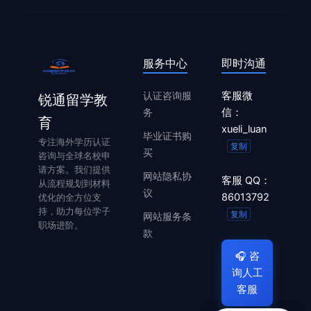
服务中心
即时沟通
认证咨询服
客服微
锐通留学教
务
信：
育
xueli_luan
毕业证书购
专注海外学历认证
复制
买
咨询与全球名校申
请方案。我们提供
网站隐私协
客服 QQ：
从流程规划到材料
议
86013792
优化的全方位支
持，助力每位学子
复制
网站服务条
职场进阶。
款
🎧
咨
询人工
客服