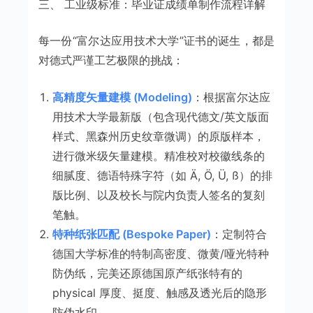
三、 工业级标准：毕业证成绩单制作流程详解
每一份“富尔达应用技术大学”证书的诞生，都是
对德式严谨工艺极限的挑战：
高精度矢量建模 (Modeling)
：根据富尔达应
用技术大学最新版（包含现代德文/英文版面
样式、黑森州历史纹章微调）的原版样本，
进行微米级矢量建模。精准校对校徽线条的
细腻度、德语特殊字符（如 Ä, Ö, Ü, ß）的排
版比例、以及校长与院内负责人签名的复刻
笔触。
特种纸张匹配 (Bespoke Paper)
：定制符合
德国大学标准的特制高密度、微黄/哑光特种
防伪纸，完美还原德国原产纸张特有的
physical 厚度、挺度、触感及透光后的隐形
防伪水印。