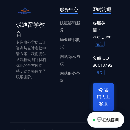
服务中心
即时沟通
认证咨询服
客服微
锐通留学教
务
信：
育
xueli_luan
毕业证书购
专注海外学历认证
复制
买
咨询与全球名校申
请方案。我们提供
网站隐私协
客服 QQ：
从流程规划到材料
议
86013792
优化的全方位支
持，助力每位学子
复制
网站服务条
职场进阶。
款
🎧
咨
询人工
客服
💬
在线咨询