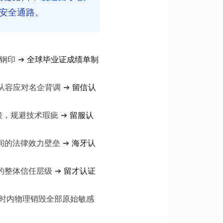
安全通路。
钢印 ➔
全球毕业证成绩单制
从容应对名企背调 ➔
留信认
，规避技术瑕疵 ➔
留服认
间的法律效力壁垒 ➔
海牙认
的整体信任层级 ➔
留才认证
小时内物理销毁全部原始敏感