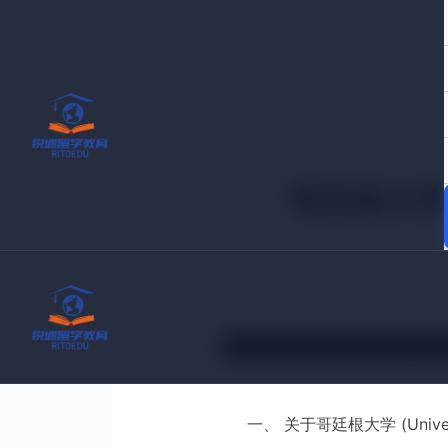
跳
至
内
容
哥廷根大学
首页
一、 关于哥廷根大学 (Universit