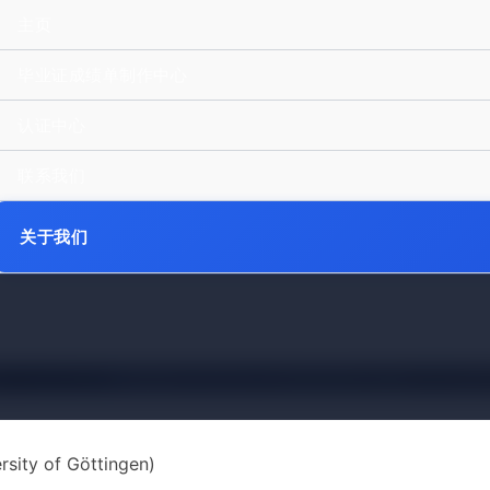
主页
毕业证成绩单制作中心
认证中心
联系我们
毕业证成绩单定制及德国真实留
关于我们
德国毕业证书
哥廷根大学毕业证成绩单定制及德国真实留信
y of Göttingen)