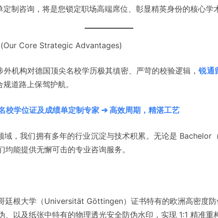
单定制咨询，将是您锁定职场高端席位、彰显精英身份的核心学
ore Strategic Advantages)
涉外机构对德国顶尖名校学历极其缜密、严苛的校验逻辑，
锐通
合规道路上保驾护航。
名校学位证及成绩单定制专家 ➔ 高效周期，精湛工艺
，我们拥有多年的行业沉淀与技术积累。无论是 Bachelor（
我们均能提供无懈可击的专业咨询服务。
廷根大学（Universität Göttingen）证书特有的欧洲高
、以及纸张中特有的物理透光安全防伪水印，实现 1:1 精准重