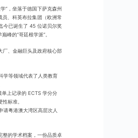
“哥廷根大学”，坐落于德国下萨克森州
成员、科英布拉集团（欧洲常
今已诞生了 45 位诺贝尔奖
巅峰的“哥廷根学派”。
大厂、金融巨头及政府核心部
科学等领域代表了人类教育
。
上记录的 ECTS 学分分
硬性标准。
申请粤港澳大湾区高层次人
完整的学术档案，一份品质卓