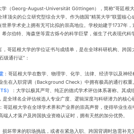
eorg-August-Universität Göttingen），简称
全球顶尖的公立研究型综合大学。作为德国“精英大学”联盟核心
世界学术史上拥有无可比拟的崇高地位。学校始建于1737年，迄
、希尔伯特、海森堡等震古烁今的科学巨擘，催生了代表现代科学
言，哥廷根大学的学位证书与成绩单，是在全球科研机构、跨国
石级通行证”：
堂
：哥廷根大学在数学、物理学、化学、法律、经济学以及神经
在入职背调（Background Check）中拥有极高的通行权重
TS）
：大学以极其严苛、纯正的德式学术评估体系著称。其成绩单
e），是全球名企评估候选人专业广度、逻辑深度与科研潜力的核心
：哥廷根大学在全球学术界和产业界的崇高声誉，使得毕业生在
高端人才落户及跨国执业资格认证时，拥有天然的加分优势。
、损坏带来的职场挑战，或者在紧急入职、跨国背调时急需补充