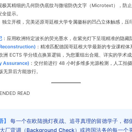
现极其精细的几何防伪底纹与微缩防伪文字（Microtext），
安全提示。
：独立开模，完美还原哥廷根大学专属徽标的凹凸立体触感，压
记
：应用欧洲特定波长的荧光墨水，在紫光灯下呈现精准的隐藏
construction)
：精准匹配德国哥廷根大学最新的专业课程体
洲 ECTS 学分绩点换算逻辑，为您重组出合规、详实的学术
 Assurance)
：交付前进行 48 小时多维多光源检测，人工拍
版无异后方能放行。
NDED READ
语】
每一个在欧陆挑灯夜战、追寻真理的留德学子，都
厂背调（Background Check）或跨国法务的每一