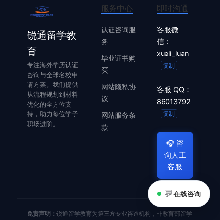
服务中心
即时沟通
认证咨询服
客服微
锐通留学教
务
信：
育
xueli_luan
毕业证书购
专注海外学历认证
复制
买
咨询与全球名校申
请方案。我们提供
网站隐私协
客服 QQ：
从流程规划到材料
议
86013792
优化的全方位支
复制
持，助力每位学子
网站服务条
职场进阶。
款
🎧
咨
询人工
客服
💬
在线咨询
免责声明：
锐通留学教育为第三方专业咨询机构，非教育部留学