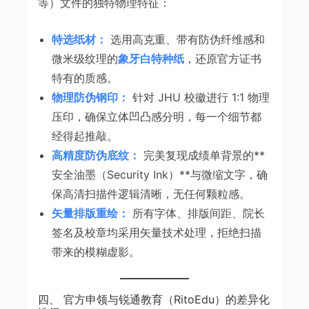
等）文件的独特物理特征：
特选纸材：
选用高克重、带有防伪纤维感和
微米级纹理的
象牙白特种纸
，还原官方证书
特有的质感。
物理防伪钢印：
针对 JHU 校徽进行 1:1 物理
压印，确保立体凹凸感分明，每一个细节都
经得起推敲。
高精度防伪底纹：
完美复现成绩单背景的**
安全油墨（Security Ink）**与微缩文字，确
保高清扫描件逻辑清晰，无任何颗粒感。
矢量排版重绘：
所有字体、排版间距、院长
签名及校章均采用矢量技术处理，拒绝扫描
带来的模糊虚影。
四、 官方申领与锐通教育（RitoEdu）的差异化