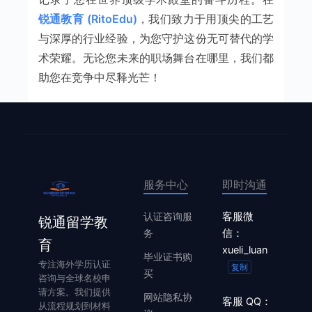
锐通教育 (RitoEdu)
，我们致力于用顶尖的工艺
与深厚的行业经验，为您守护这份无可替代的学
术荣耀。无论您未来的职场舞台在哪里，我们都
助您在竞争中尽释光芒！
服务中心
即时沟通
认证咨询服
客服微
锐通留学教
务
信：
育
xueli_luan
毕业证书购
专注海外学历认证
复制
买
咨询与全球名校申
请方案。我们提供
网站隐私协
客服 QQ：
从流程规划到材料