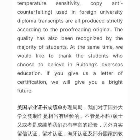
temperature sensitivity, copy anti-
counterfeiting) used in foreign university
diploma transcripts are all produced strictly
according to the proofreading original. The
quality has also been recognized by the
majority of students. At the same time, we
would like to thank the students who
choose to believe in Ruitong’s overseas
education. If you give us a letter of
certification, we will give you a bright
future.
美国毕业证书成绩单
办理周期，我们对于国外大
学文凭制作是相当有经验的，不管是本科/硕士
又或者是成绩单我们都有丰富的经验，另外真实
留信认证，留才认证，海牙认证及部分国家的教