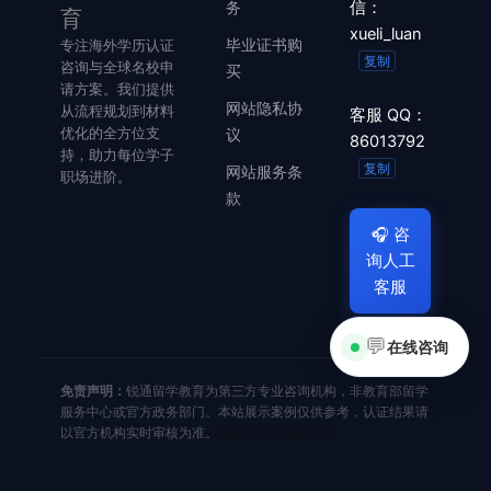
务
信：
育
xueli_luan
毕业证书购
专注海外学历认证
复制
咨询与全球名校申
买
请方案。我们提供
网站隐私协
从流程规划到材料
客服 QQ：
优化的全方位支
议
86013792
持，助力每位学子
复制
网站服务条
职场进阶。
款
🎧
咨
询人工
客服
💬
在线咨询
免责声明：
锐通留学教育为第三方专业咨询机构，非教育部留学
服务中心或官方政务部门。本站展示案例仅供参考，认证结果请
以官方机构实时审核为准。
美国大学毕业证制作