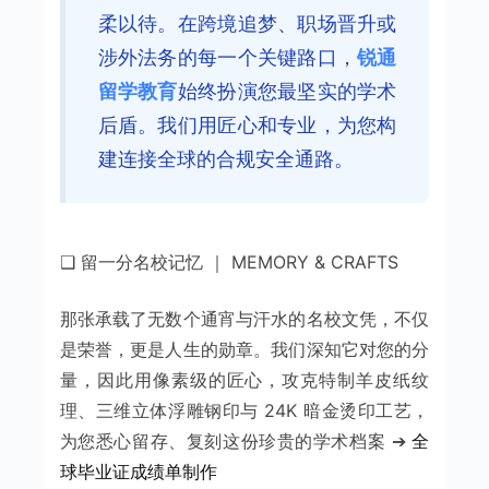
柔以待。在跨境追梦、职场晋升或
涉外法务的每一个关键路口，
锐通
留学教育
始终扮演您最坚实的学术
后盾。我们用匠心和专业，为您构
建连接全球的合规安全通路。
❑ 留一分名校记忆 ｜ MEMORY & CRAFTS
那张承载了无数个通宵与汗水的名校文凭，不仅
是荣誉，更是人生的勋章。我们深知它对您的分
量，因此用像素级的匠心，攻克特制羊皮纸纹
理、三维立体浮雕钢印与 24K 暗金烫印工艺，
为您悉心留存、复刻这份珍贵的学术档案 ➔
全
球毕业证成绩单制作