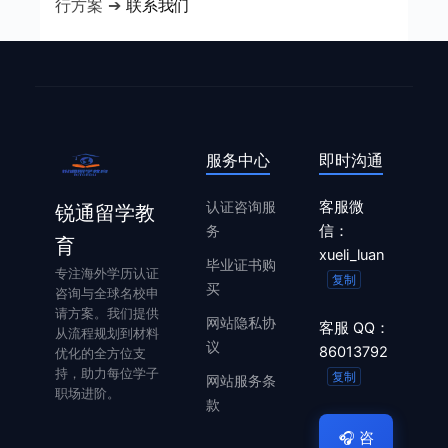
行方案 ➔
联系我们
服务中心
即时沟通
认证咨询服
客服微
锐通留学教
务
信：
育
xueli_luan
毕业证书购
专注海外学历认证
复制
买
咨询与全球名校申
请方案。我们提供
网站隐私协
客服 QQ：
从流程规划到材料
议
86013792
优化的全方位支
持，助力每位学子
复制
网站服务条
职场进阶。
款
🎧
咨