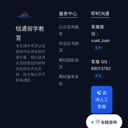
服务中心
即时沟通
认证咨询服
客服微
锐通留学教
务
信：
育
xueli_luan
毕业证书购
专注海外学历认证
复制
买
咨询与全球名校申
请方案。我们提供
网站隐私协
客服 QQ：
从流程规划到材料
议
86013792
优化的全方位支
持，助力每位学子
复制
网站服务条
职场进阶。
款
🎧
咨
询人工
客服
💬
在线咨询