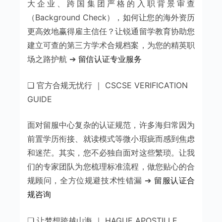
大企业、跨国集团严格的入职背景审查
（Background Check），如何让您的海外资历
更高效地赢得雇主信任？让锐通留学教育协助您
建立可查的第三方学术合规档案，为您的精英职
场之路护航 ➔
留信认证专业服务
❑ 官方合规无忧行 ｜ CSCSE VERIFICATION
GUIDE
面对留服中心复杂的认证规范，许多海归常因为
前置学历衔接、就读模式等微小瑕疵而感到焦虑
和迷茫。其实，您不必独自面对这些繁琐。让我
们的专家团队为您梳理标准流程，做您贴心的合
规顾问，全方位规避技术性错漏 ➔
留服认证合
规咨询
❑ 让梦想跨越山海 ｜ HAGUE APOSTILLE