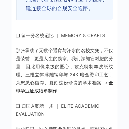
建连接全球的合规安全通路。
❑ 留一分名校记忆 ｜ MEMORY & CRAFTS
那张承载了无数个通宵与汗水的名校文凭，不仅
是荣誉，更是人生的勋章。我们深知它对您的分
量，因此用像素级的匠心，攻克特制羊皮纸纹
理、三维立体浮雕钢印与 24K 暗金烫印工艺，
为您悉心留存、复刻这份珍贵的学术档案 ➔
全
球毕业证成绩单制作
❑ 归国入职第一步 ｜ ELITE ACADEMIC
EVALUATION
学成归国，站在新职业生涯的起点，面对国内各