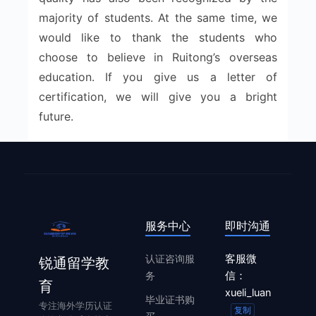
majority of students. At the same time, we
would like to thank the students who
choose to believe in Ruitong’s overseas
education. If you give us a letter of
certification, we will give you a bright
future.
服务中心
即时沟通
认证咨询服
客服微
锐通留学教
务
信：
育
xueli_luan
毕业证书购
专注海外学历认证
复制