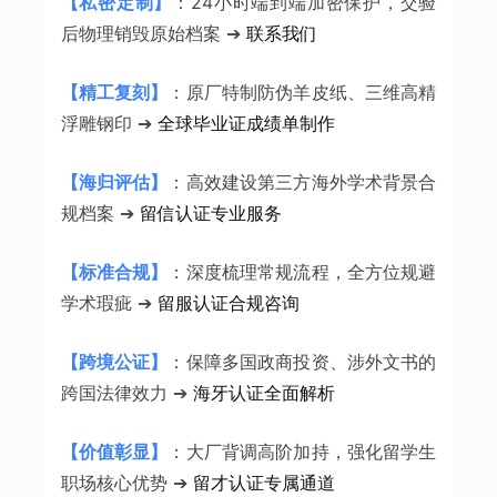
【私密定制】
：24小时端到端加密保护，交验
后物理销毁原始档案 ➔
联系我们
【精工复刻】
：原厂特制防伪羊皮纸、三维高精
浮雕钢印 ➔
全球毕业证成绩单制作
【海归评估】
：高效建设第三方海外学术背景合
规档案 ➔
留信认证专业服务
【标准合规】
：深度梳理常规流程，全方位规避
学术瑕疵 ➔
留服认证合规咨询
【跨境公证】
：保障多国政商投资、涉外文书的
跨国法律效力 ➔
海牙认证全面解析
【价值彰显】
：大厂背调高阶加持，强化留学生
职场核心优势 ➔
留才认证专属通道