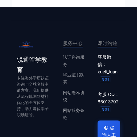
服务中心
即时沟通
认证咨询服
客服微
锐通留学教
务
信：
育
xueli_luan
毕业证书购
专注海外学历认证
复制
买
咨询与全球名校申
请方案。我们提供
网站隐私协
客服 QQ：
从流程规划到材料
议
86013792
优化的全方位支
持，助力每位学子
复制
网站服务条
职场进阶。
款
🎧
咨
询人工