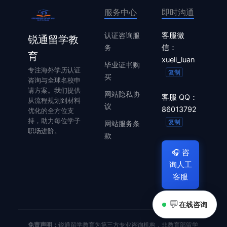
服务中心
即时沟通
认证咨询服
客服微
锐通留学教
务
信：
育
xueli_luan
毕业证书购
专注海外学历认证
复制
买
咨询与全球名校申
请方案。我们提供
网站隐私协
客服 QQ：
从流程规划到材料
议
86013792
优化的全方位支
持，助力每位学子
复制
网站服务条
职场进阶。
款
🎧
咨
询人工
客服
💬
在线咨询
免责声明：
锐通留学教育为第三方专业咨询机构，非教育部留学