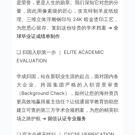
是荣誉，更是人生的勋章。我们深知它对您的分
量，因此用像素级的匠心，攻克特制羊皮纸纹
理、三维立体浮雕钢印与 24K 暗金烫印工艺，
为您悉心留存、复刻这份珍贵的学术档案 ➔
全
球毕业证成绩单制作
❑ 归国入职第一步 ｜ ELITE ACADEMIC
EVALUATION
学成归国，站在新职业生涯的起点，面对国内各
大企业、跨国集团严格的入职背景审查
（Background Check），如何让您的海外资历
更高效地赢得雇主信任？让锐通留学教育协助您
建立可查的第三方学术合规档案，为您的精英职
场之路护航 ➔
留信认证专业服务
❑ 官方合规无忧行 ｜ CSCSE VERIFICATION