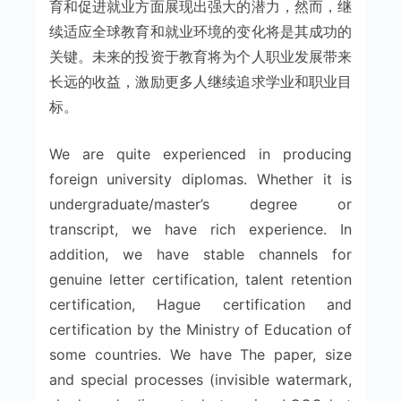
育和促进就业方面展现出强大的潜力，然而，继
续适应全球教育和就业环境的变化将是其成功的
关键。未来的投资于教育将为个人职业发展带来
长远的收益，激励更多人继续追求学业和职业目
标。
We are quite experienced in producing
foreign university diplomas. Whether it is
undergraduate/master’s degree or
transcript, we have rich experience. In
addition, we have stable channels for
genuine letter certification, talent retention
certification, Hague certification and
certification by the Ministry of Education of
some countries. We have The paper, size
and special processes (invisible watermark,