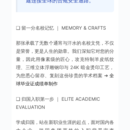
建连接全球的合规安全通路。
❑ 留一分名校记忆 ｜ MEMORY & CRAFTS
那张承载了无数个通宵与汗水的名校文凭，不仅
是荣誉，更是人生的勋章。我们深知它对您的分
量，因此用像素级的匠心，攻克特制羊皮纸纹
理、三维立体浮雕钢印与 24K 暗金烫印工艺，
为您悉心留存、复刻这份珍贵的学术档案 ➔
全
球毕业证成绩单制作
❑ 归国入职第一步 ｜ ELITE ACADEMIC
EVALUATION
学成归国，站在新职业生涯的起点，面对国内各