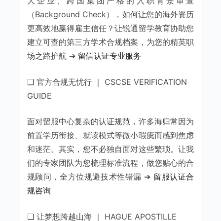
大企业、跨国集团严格的入职背景审查
（Background Check），如何让您的海外资历
更高效地赢得雇主信任？让锐通留学教育协助您
建立可查的第三方学术合规档案，为您的精英职
场之路护航 ➔
留信认证专业服务
❑ 官方合规无忧行 ｜ CSCSE VERIFICATION
GUIDE
面对留服中心复杂的认证规范，许多海归常因为
前置学历衔接、就读模式等微小瑕疵而感到焦虑
和迷茫。其实，您不必独自面对这些繁琐。让我
们的专家团队为您梳理标准流程，做您贴心的合
规顾问，全方位规避技术性错漏 ➔
留服认证合
规咨询
❑ 让梦想跨越山海 ｜ HAGUE APOSTILLE