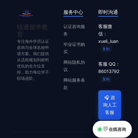
服务中心
即时沟通
锐通留学教
认证咨询服
客服微
育
务
信：
xueli_luan
专注海外学历认证
毕业证书购
咨询与全球名校申
复制
买
请方案。我们提供
从流程规划到材料
网站隐私协
客服 QQ：
优化的全方位支
议
86013792
持，助力每位学子
职场进阶。
复制
网站服务条
款
🎧
咨
询人工
客服
💬
在线咨询