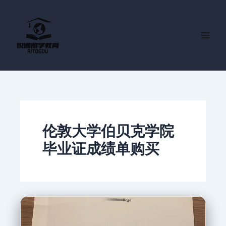
跳
至
内
容
伦敦大学伯贝克学院
毕业证成绩单购买