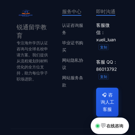
服务中心
即时沟通
认证咨询服
客服微
锐通留学教
务
信：
育
xueli_luan
毕业证书购
专注海外学历认证
复制
咨询与全球名校申
买
请方案。我们提供
网站隐私协
从流程规划到材料
客服 QQ：
优化的全方位支
议
86013792
持，助力每位学子
复制
网站服务条
职场进阶。
款
🎧
咨
询人工
客服
💬
在线咨询