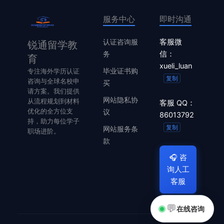
服务中心
即时沟通
认证咨询服
客服微
锐通留学教
务
信：
育
xueli_luan
毕业证书购
专注海外学历认证
复制
咨询与全球名校申
买
请方案。我们提供
网站隐私协
从流程规划到材料
客服 QQ：
优化的全方位支
议
86013792
持，助力每位学子
复制
网站服务条
职场进阶。
款
🎧
咨
询人工
客服
💬
在线咨询