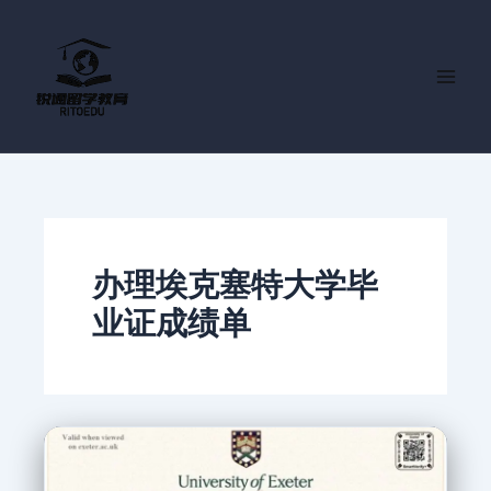
跳
至
内
容
办理埃克塞特大学毕
业证成绩单