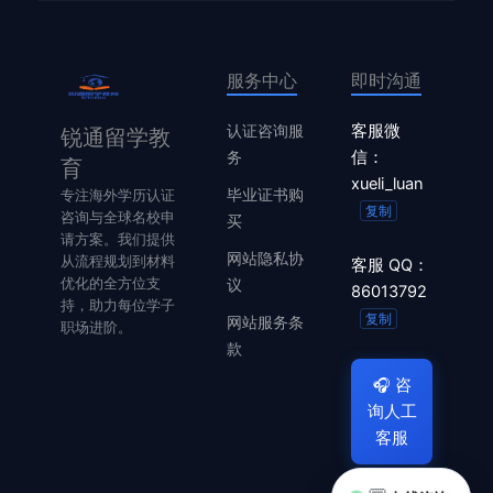
服务中心
即时沟通
认证咨询服
客服微
锐通留学教
务
信：
育
xueli_luan
毕业证书购
专注海外学历认证
复制
咨询与全球名校申
买
请方案。我们提供
网站隐私协
从流程规划到材料
客服 QQ：
优化的全方位支
议
86013792
持，助力每位学子
复制
网站服务条
职场进阶。
款
🎧
咨
询人工
客服