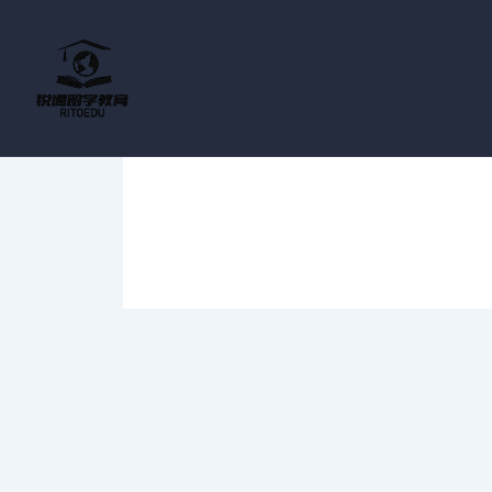
跳
至
内
容