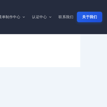
绩单制作中心
认证中心
联系我们
关于我们