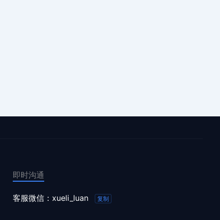
即时沟通
客服微信：
xueli_luan
复制