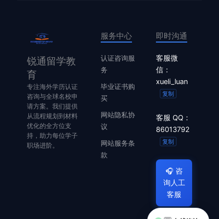
服务中心
即时沟通
认证咨询服
客服微
锐通留学教
务
信：
育
xueli_luan
毕业证书购
专注海外学历认证
复制
咨询与全球名校申
买
请方案。我们提供
网站隐私协
从流程规划到材料
客服 QQ：
优化的全方位支
议
86013792
持，助力每位学子
复制
网站服务条
职场进阶。
款
🎧
咨
询人工
客服