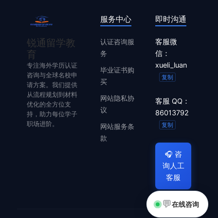
服务中心
即时沟通
锐通留学教
认证咨询服
客服微
育
务
信：
xueli_luan
专注海外学历认证
毕业证书购
咨询与全球名校申
复制
买
请方案。我们提供
从流程规划到材料
网站隐私协
客服 QQ：
优化的全方位支
议
86013792
持，助力每位学子
职场进阶。
复制
网站服务条
款
🎧
咨
询人工
客服
💬
在线咨询