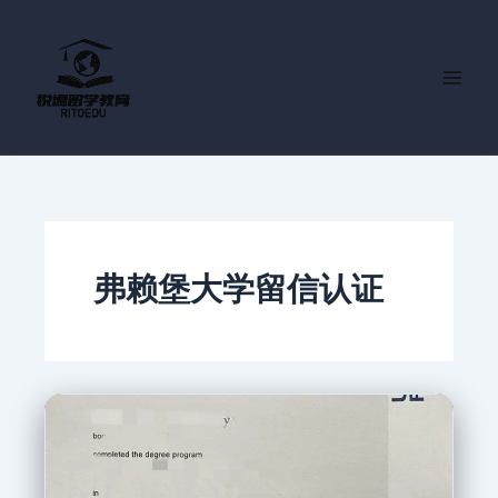
跳
至
内
容
弗赖堡大学留信认证