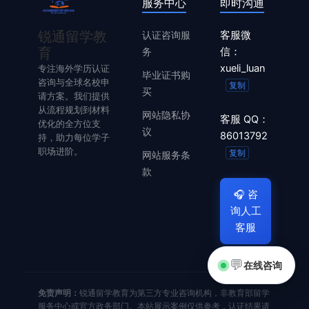
服务中心
即时沟通
锐通留学教
认证咨询服
客服微
育
务
信：
xueli_luan
专注海外学历认证
毕业证书购
咨询与全球名校申
复制
买
请方案。我们提供
从流程规划到材料
网站隐私协
客服 QQ：
优化的全方位支
议
86013792
持，助力每位学子
职场进阶。
复制
网站服务条
款
🎧
咨
询人工
客服
💬
在线咨询
免责声明：
锐通留学教育为第三方专业咨询机构，非教育部留学
服务中心或官方政务部门。本站展示案例仅供参考，认证结果请