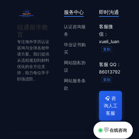
服务中心
即时沟通
锐通留学教
认证咨询服
客服微
育
务
信：
xueli_luan
专注海外学历认证
毕业证书购
咨询与全球名校申
复制
买
请方案。我们提供
从流程规划到材料
网站隐私协
客服 QQ：
优化的全方位支
议
86013792
持，助力每位学子
职场进阶。
复制
网站服务条
款
🎧
咨
询人工
客服
💬
在线咨询