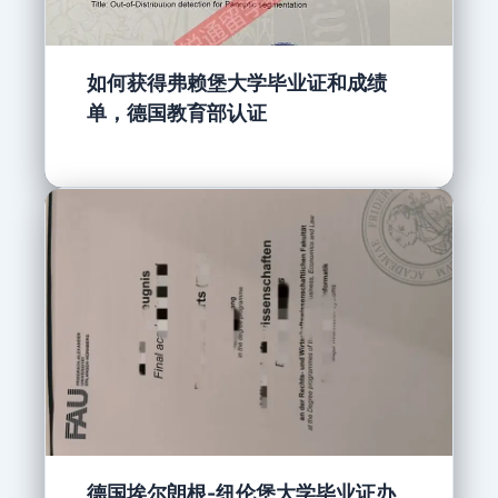
如何获得弗赖堡大学毕业证和成绩
单，德国教育部认证
德国埃尔朗根-纽伦堡大学毕业证办