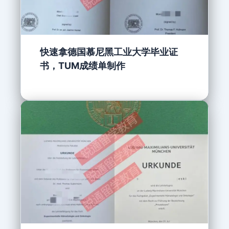
快速拿德国慕尼黑工业大学毕业证
书，TUM成绩单制作