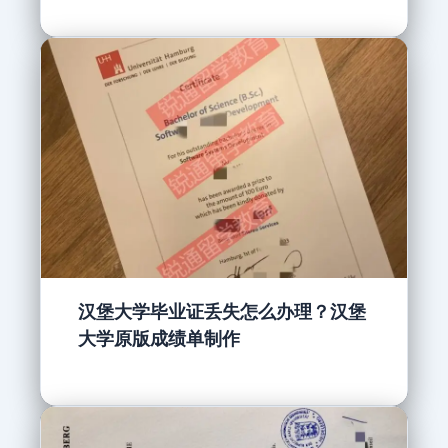
汉堡大学毕业证丢失怎么办理？汉堡
大学原版成绩单制作