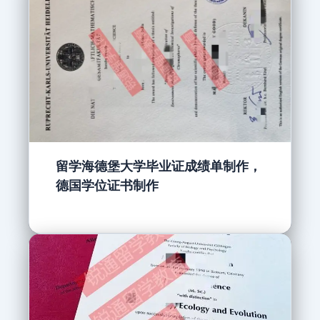
留学海德堡大学毕业证成绩单制作，
德国学位证书制作