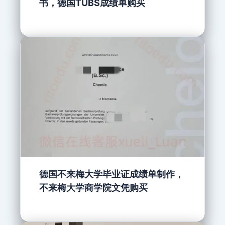
书，德国TUBS成绩单购买
德国不来梅大学毕业证成绩单制作，
不来梅大学商学院文凭购买