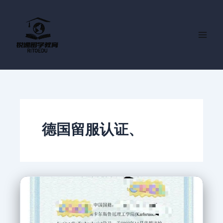
跳
至
内
容
德国留服认证、