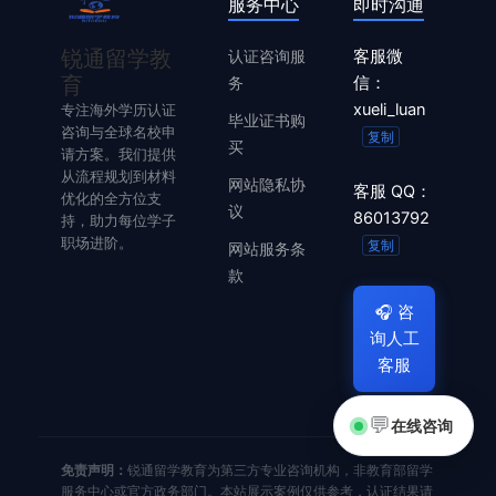
服务中心
即时沟通
锐通留学教
认证咨询服
客服微
育
务
信：
xueli_luan
专注海外学历认证
毕业证书购
咨询与全球名校申
复制
买
请方案。我们提供
从流程规划到材料
网站隐私协
客服 QQ：
优化的全方位支
议
86013792
持，助力每位学子
职场进阶。
复制
网站服务条
款
🎧
咨
询人工
客服
💬
在线咨询
免责声明：
锐通留学教育为第三方专业咨询机构，非教育部留学
服务中心或官方政务部门。本站展示案例仅供参考，认证结果请