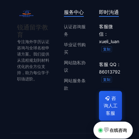
服务中心
即时沟通
锐通留学教
认证咨询服
客服微
育
务
信：
xueli_luan
专注海外学历认证
毕业证书购
咨询与全球名校申
复制
买
请方案。我们提供
从流程规划到材料
网站隐私协
客服 QQ：
优化的全方位支
议
86013792
持，助力每位学子
职场进阶。
复制
网站服务条
款
🎧
咨
询人工
客服
💬
在线咨询