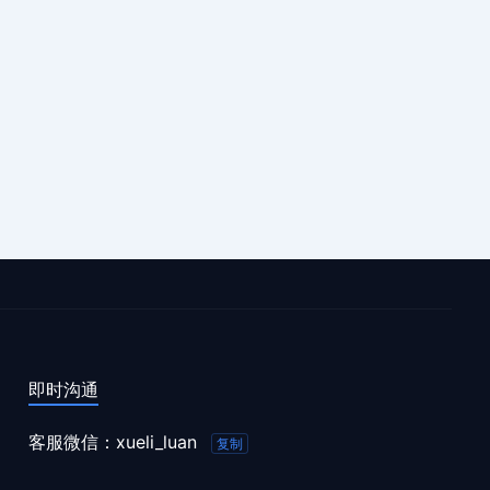
即时沟通
客服微信：
xueli_luan
复制