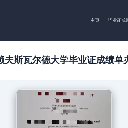
主页
毕业证成
赖夫斯瓦尔德大学毕业证成绩单