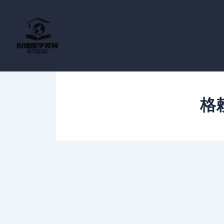
跳
至
内
容
格