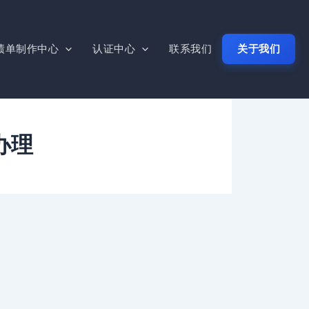
绩单制作中心
认证中心
联系我们
关于我们
办理