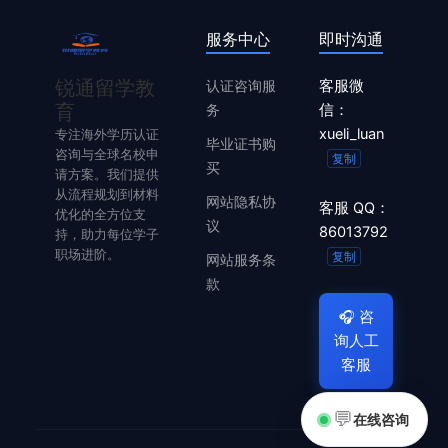
服务中心
即时沟通
锐通留学教
认证咨询服
客服微
育
务
信：
xueli_luan
专注海外学历认证
毕业证书购
咨询与全球名校申
复制
买
请方案。我们提供
从流程规划到材料
网站隐私协
客服 QQ：
优化的全方位支
议
86013792
持，助力每位学子
职场进阶。
复制
网站服务条
款
🎧
咨
询人工
客服
💬
在线咨询