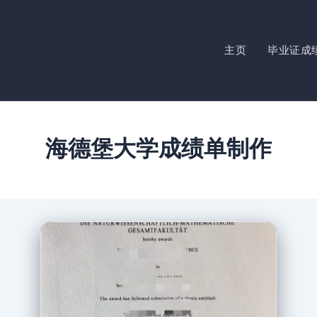
主页
毕业证成
海德堡大学成绩单制作