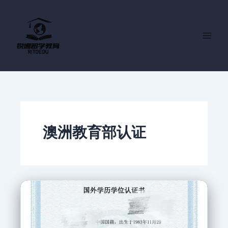
跳
至
内
容
澳洲教育部认证