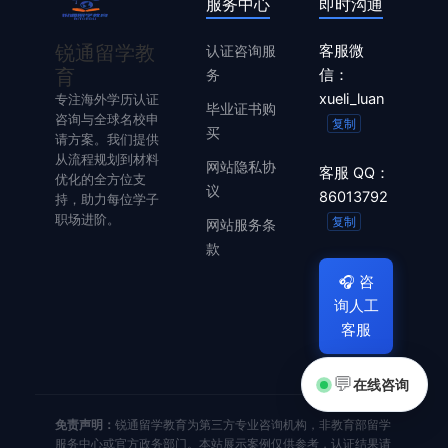
服务中心
即时沟通
锐通留学教
认证咨询服
客服微
育
务
信：
xueli_luan
专注海外学历认证
毕业证书购
咨询与全球名校申
复制
买
请方案。我们提供
从流程规划到材料
网站隐私协
客服 QQ：
优化的全方位支
议
86013792
持，助力每位学子
职场进阶。
复制
网站服务条
款
🎧
咨
询人工
客服
💬
在线咨询
免责声明：
锐通留学教育为第三方专业咨询机构，非教育部留学
服务中心或官方政务部门。本站展示案例仅供参考，认证结果请