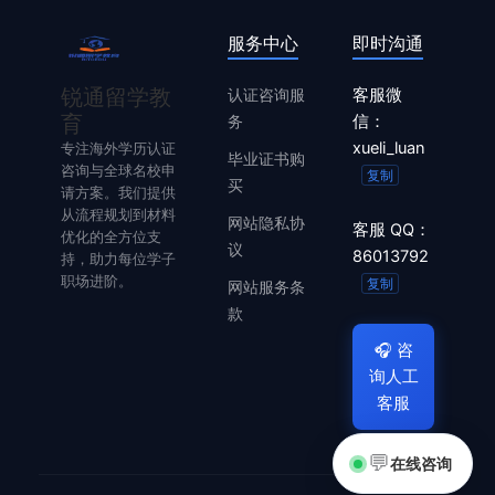
服务中心
即时沟通
锐通留学教
认证咨询服
客服微
育
务
信：
xueli_luan
专注海外学历认证
毕业证书购
咨询与全球名校申
复制
买
请方案。我们提供
从流程规划到材料
网站隐私协
客服 QQ：
优化的全方位支
议
86013792
持，助力每位学子
职场进阶。
复制
网站服务条
款
🎧
咨
询人工
客服
💬
在线咨询