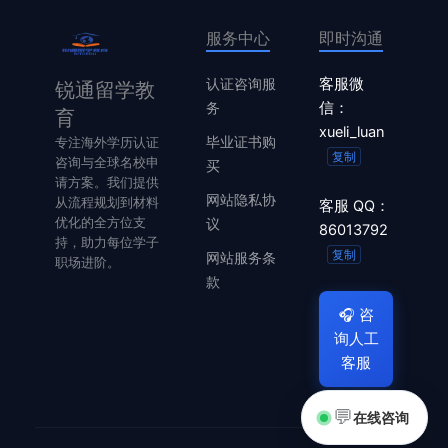
服务中心
即时沟通
认证咨询服
客服微
锐通留学教
务
信：
育
xueli_luan
毕业证书购
专注海外学历认证
复制
咨询与全球名校申
买
请方案。我们提供
网站隐私协
从流程规划到材料
客服 QQ：
优化的全方位支
议
86013792
持，助力每位学子
复制
网站服务条
职场进阶。
款
🎧
咨
询人工
客服
💬
在线咨询