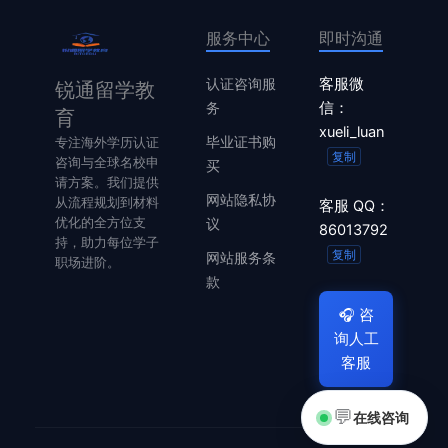
服务中心
即时沟通
认证咨询服
客服微
锐通留学教
务
信：
育
xueli_luan
毕业证书购
专注海外学历认证
复制
咨询与全球名校申
买
请方案。我们提供
网站隐私协
从流程规划到材料
客服 QQ：
优化的全方位支
议
86013792
持，助力每位学子
复制
网站服务条
职场进阶。
款
🎧
咨
询人工
客服
💬
在线咨询