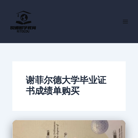
跳
至
内
容
谢菲尔德大学毕业证
书成绩单购买