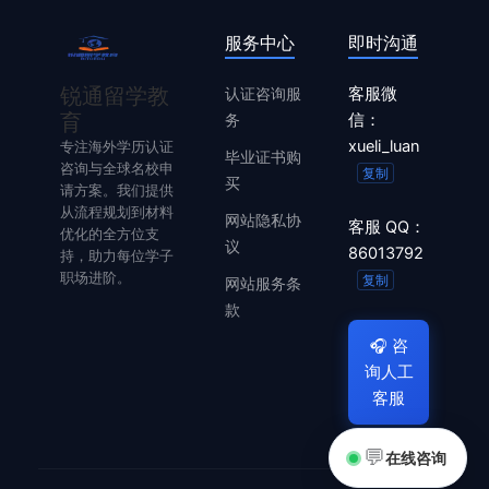
服务中心
即时沟通
锐通留学教
认证咨询服
客服微
育
务
信：
xueli_luan
专注海外学历认证
毕业证书购
咨询与全球名校申
复制
买
请方案。我们提供
从流程规划到材料
网站隐私协
客服 QQ：
优化的全方位支
议
86013792
持，助力每位学子
职场进阶。
复制
网站服务条
款
🎧
咨
询人工
客服
💬
在线咨询