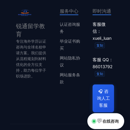
服务中心
即时沟通
认证咨询服
客服微
锐通留学教
务
信：
育
xueli_luan
毕业证书购
专注海外学历认证
复制
咨询与全球名校申
买
请方案。我们提供
网站隐私协
从流程规划到材料
客服 QQ：
优化的全方位支
议
86013792
持，助力每位学子
复制
网站服务条
职场进阶。
款
🎧
咨
询人工
客服
💬
在线咨询