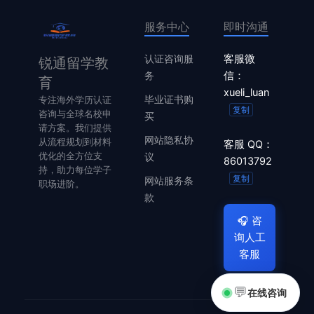
服务中心
即时沟通
认证咨询服
客服微
锐通留学教
务
信：
育
xueli_luan
毕业证书购
专注海外学历认证
复制
咨询与全球名校申
买
请方案。我们提供
网站隐私协
从流程规划到材料
客服 QQ：
优化的全方位支
议
86013792
持，助力每位学子
复制
网站服务条
职场进阶。
款
🎧
咨
询人工
客服
💬
在线咨询