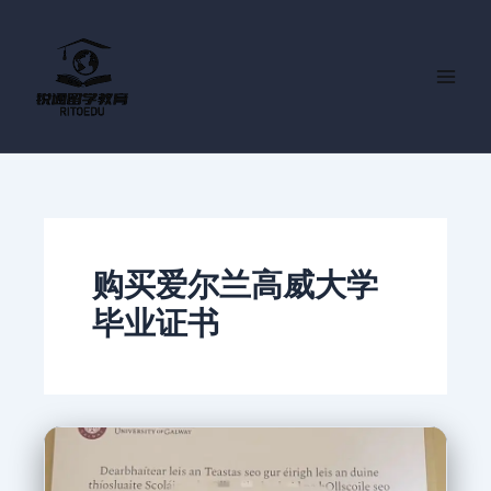
跳
至
内
容
购买爱尔兰高威大学
毕业证书