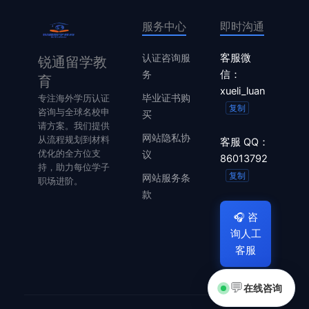
服务中心
即时沟通
认证咨询服
客服微
锐通留学教
务
信：
育
xueli_luan
毕业证书购
专注海外学历认证
复制
咨询与全球名校申
买
请方案。我们提供
网站隐私协
从流程规划到材料
客服 QQ：
优化的全方位支
议
86013792
持，助力每位学子
复制
网站服务条
职场进阶。
款
🎧
咨
询人工
客服
💬
在线咨询