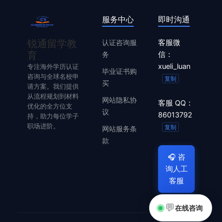
服务中心
即时沟通
锐通留学教
认证咨询服
客服微
育
务
信：
xueli_luan
专注海外学历认证
毕业证书购
咨询与全球名校申
复制
买
请方案。我们提供
从流程规划到材料
网站隐私协
客服 QQ：
优化的全方位支
议
86013792
持，助力每位学子
职场进阶。
复制
网站服务条
款
🎧
咨
询人工
客服
💬
在线咨询