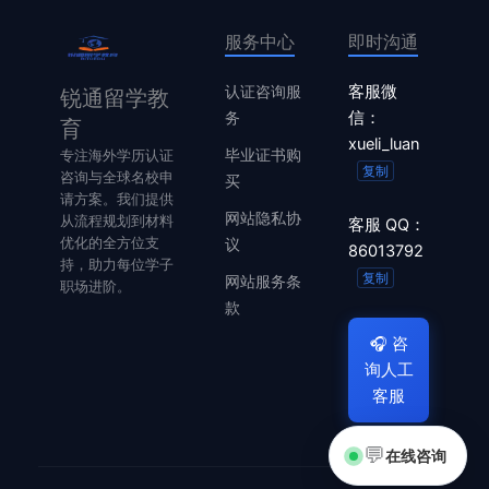
服务中心
即时沟通
认证咨询服
客服微
锐通留学教
务
信：
育
xueli_luan
毕业证书购
专注海外学历认证
复制
咨询与全球名校申
买
请方案。我们提供
网站隐私协
从流程规划到材料
客服 QQ：
优化的全方位支
议
86013792
持，助力每位学子
复制
网站服务条
职场进阶。
款
🎧
咨
询人工
客服
💬
在线咨询