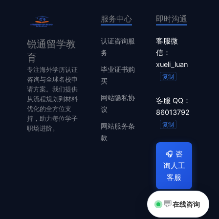
服务中心
即时沟通
认证咨询服
客服微
锐通留学教
务
信：
育
xueli_luan
毕业证书购
专注海外学历认证
复制
咨询与全球名校申
买
请方案。我们提供
网站隐私协
从流程规划到材料
客服 QQ：
优化的全方位支
议
86013792
持，助力每位学子
复制
网站服务条
职场进阶。
款
🎧
咨
询人工
客服
💬
在线咨询