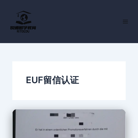
跳
至
内
容
EUF留信认证