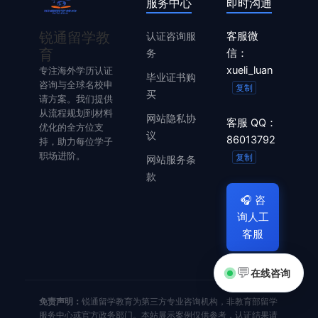
服务中心
即时沟通
锐通留学教
认证咨询服
客服微
育
务
信：
xueli_luan
专注海外学历认证
毕业证书购
咨询与全球名校申
复制
买
请方案。我们提供
从流程规划到材料
网站隐私协
客服 QQ：
优化的全方位支
议
86013792
持，助力每位学子
职场进阶。
复制
网站服务条
款
🎧
咨
询人工
客服
💬
在线咨询
免责声明：
锐通留学教育为第三方专业咨询机构，非教育部留学
服务中心或官方政务部门。本站展示案例仅供参考，认证结果请