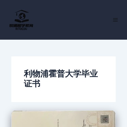
跳
至
内
容
利物浦霍普大学毕业
证书