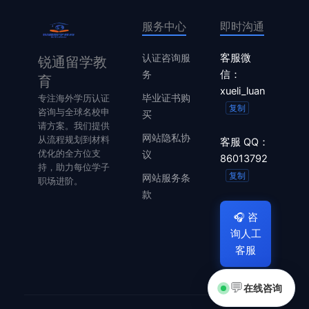
服务中心
即时沟通
认证咨询服
客服微
锐通留学教
务
信：
育
xueli_luan
毕业证书购
专注海外学历认证
复制
咨询与全球名校申
买
请方案。我们提供
网站隐私协
从流程规划到材料
客服 QQ：
优化的全方位支
议
86013792
持，助力每位学子
复制
网站服务条
职场进阶。
款
🎧
咨
询人工
客服
💬
在线咨询