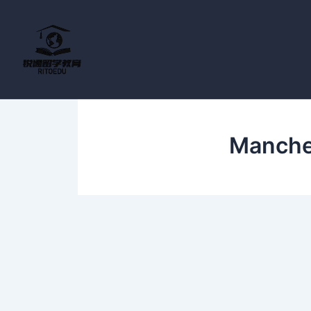
跳
至
内
容
Manches