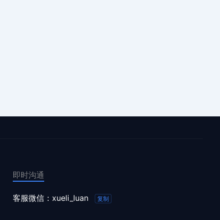
即时沟通
客服微信：
xueli_luan
复制