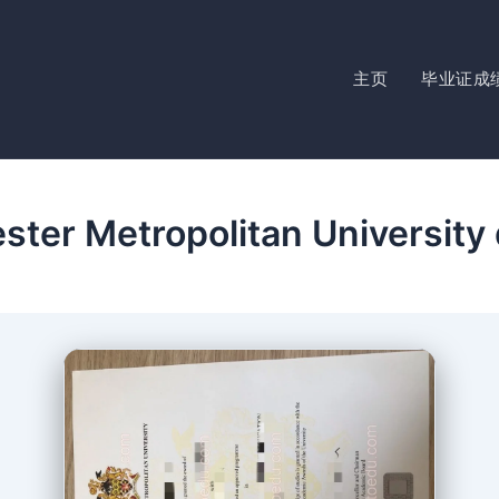
主页
毕业证成
ter Metropolitan University