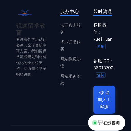
服务中心
即时沟通
锐通留学教
认证咨询服
客服微
育
务
信：
xueli_luan
专注海外学历认证
毕业证书购
咨询与全球名校申
复制
买
请方案。我们提供
从流程规划到材料
网站隐私协
客服 QQ：
优化的全方位支
议
86013792
持，助力每位学子
职场进阶。
复制
网站服务条
款
🎧
咨
询人工
客服
💬
在线咨询