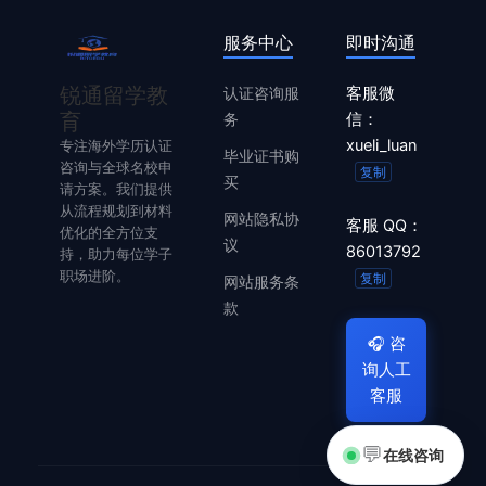
服务中心
即时沟通
锐通留学教
认证咨询服
客服微
育
务
信：
xueli_luan
专注海外学历认证
毕业证书购
咨询与全球名校申
复制
买
请方案。我们提供
从流程规划到材料
网站隐私协
客服 QQ：
优化的全方位支
议
86013792
持，助力每位学子
职场进阶。
复制
网站服务条
款
🎧
咨
询人工
客服
💬
在线咨询