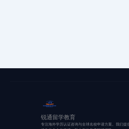
锐通留学教育
专注海外学历认证咨询与全球名校申请方案。我们提