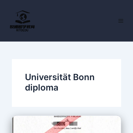
跳
至
内
容
Universität Bonn
diploma