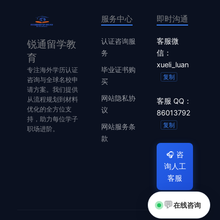
服务中心
即时沟通
认证咨询服
客服微
锐通留学教
务
信：
育
xueli_luan
毕业证书购
专注海外学历认证
复制
咨询与全球名校申
买
请方案。我们提供
网站隐私协
从流程规划到材料
客服 QQ：
优化的全方位支
议
86013792
持，助力每位学子
复制
网站服务条
职场进阶。
款
🎧
咨
询人工
客服
💬
在线咨询